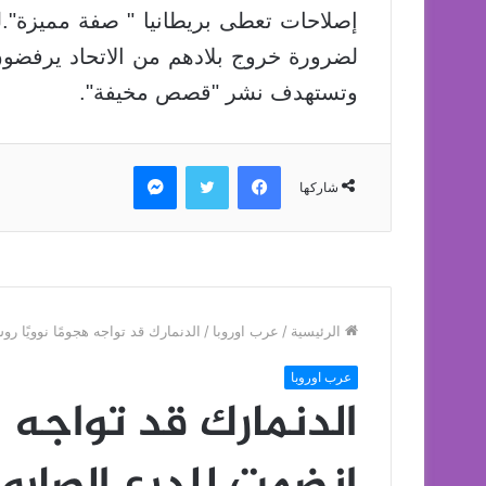
إصلاحات تعطى بريطانيا " صفة مميزة".ل
لضرورة خروج بلادهم من الاتحاد يرفضون
وتستهدف نشر "قصص مخيفة".
فيسبوك
تويتر
ماسنجر
شاركها