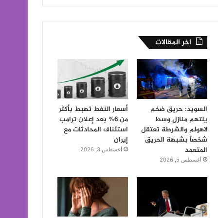
اخر المقالات
السويد: حريق ضخم
أسعار النفط تهبط بأكثر
يلتهم منازل وسط
من 6% بعد إعلان ترامب
لاهولم والشرطة تعتقل
استئناف المحادثات مع
شخصاً بشبهة الحريق
إيران
المتعمد
أغسطس 3, 2026
أغسطس 5, 2026