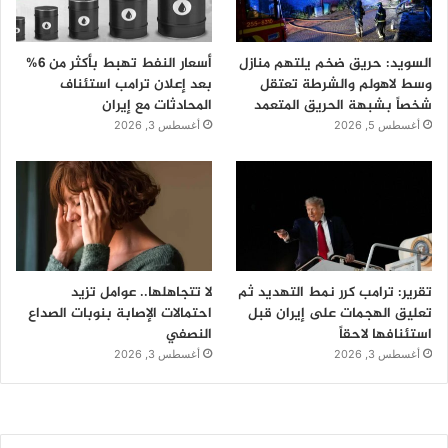
السويد: حريق ضخم يلتهم منازل
أسعار النفط تهبط بأكثر من 6%
وسط لاهولم والشرطة تعتقل
بعد إعلان ترامب استئناف
شخصاً بشبهة الحريق المتعمد
المحادثات مع إيران
أغسطس 5, 2026
أغسطس 3, 2026
تقرير: ترامب كرر نمط التهديد ثم
لا تتجاهلها.. عوامل تزيد
تعليق الهجمات على إيران قبل
احتمالات الإصابة بنوبات الصداع
استئنافها لاحقاً
النصفي
أغسطس 3, 2026
أغسطس 3, 2026