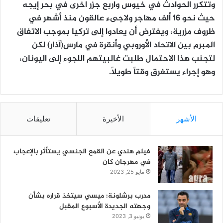
وتتكرر الحوادث في خيوس واربع جزر اخرى في بحر إيجه
حيث نحو 16 ألف مهاجر ولاجىء عالقون منذ أشهر في
ظروف مزرية، ويفترض أن يعادوا إلى تركيا بموجب الاتفاق
المبرم بين الاتحاد الأوروبي وأنقرة في مارس(آذار) لكن
لتجنب هذا الاحتمال طلبت غالبيتهم اللجوء إلى اليونان،
وهو إجراء يستغرق وقتاً طويلاً.
الأشهر
الأخيرة
تعليقات
فيلم هندي عن القمع الجنسي يستأثر بالإعجاب
في مهرجان كان
مايو 25, 2023
مدرب برشلونة: ميسي سيتخذ قراره بشأن
وجهته الجديدة الأسبوع المقبل
يونيو 3, 2023