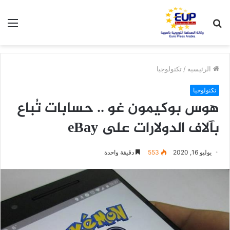
بحث
الق
عن
الرئيسية
/
تكنولوجيا
تكنولوجيا
هوس بوكيمون غو .. حسابات تُباع
بآلاف الدولارات على eBay
يوليو 16, 2020
553
دقيقة واحدة