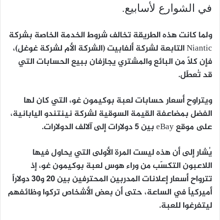
في الشوارع لأسابيع.
ولما كانت هذه الطريقة تخالف شروط الخدمة الخاصة بشركة
Niantic التابعة لشركة ألفابيت (الشركة الأم لشركة غوغل)،
فإن كلًا من البائع والمشتري يجازفان ببيع الحسابات التي
قد تُعطّل.
ويتراوح أسعار حسابات لعبة بوكيمون غو، التي كان لها
الفضل بمضاعفة القيمة السوقية لشركة نينتندو اليابانية،
على موقع eBay بين 5 دولارات إلى آلالف الدولارات.
يُشار إلى أن هذه ليست المرة الأولى التي يحاول فيها
اللاعبون التكسّب من وراء هوس لعبة بوكيمون غو، إذ
تترواح أسعار إعلانات المدربين المحترفين بين 20 و30 دولاراً
أميركياً في الساعة، حتى أن بعض الأشخاص تركوا وظائفهم
ليتفرغوا للعبة.