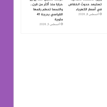
تستبعد حدوث انخفاض
حرارة منذ أكثر من قرن..
في أسعار الكهرباء
والنمسا تحطم رقمها
القياسي بدرجة 41
أغسطس 8, 2026
مئوية
أغسطس 5, 2026