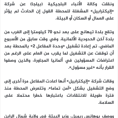
ونقلت وكالة الأنباء البلجيكية (بيلجا) عن شركة
«إليكترابيل» المشغلة للمحطة القول إن الحادث لم يؤثر
على العمال أو السكان أو البيئة.
وتقع بلدة تيهانج على بعد نحو 70 كيلومترا إلى الغرب من
بلدة آخن الحدودية الألمانية. وفي وقت سابق من الأسبوع
الماضي، تم إعادة تشغيل «وحدة المفاعل 2» بالمحطة بعد
أن توقفت عن التشغيل لما يقرب من العام على الرغم من
اعتراضات المسؤولين في ألمانيا المجاورة، والذين وصفوا
القرار بأنه «غير مسؤول».
وقالت شركة «إليكترابيل» أنها اعادت المفاعل مرة أخرى إلى
وضع التشغيل بشكل «آمن تماما». وتتعرض المحطة منذ
فترة طويلة للانتقادات باعتبارها خطرا محتملا على
السلامة.
ووصف يوهانس ريميل، وزير البيئة في ولاية شمال الراين