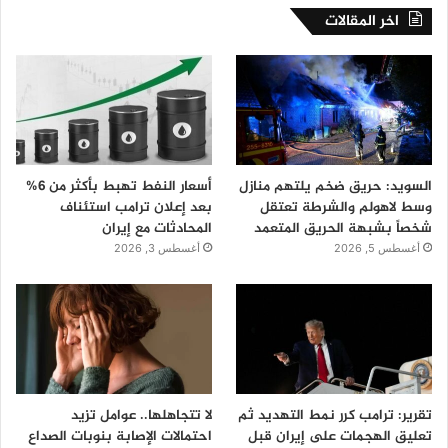
اخر المقالات
السويد: حريق ضخم يلتهم منازل
أسعار النفط تهبط بأكثر من 6%
وسط لاهولم والشرطة تعتقل
بعد إعلان ترامب استئناف
شخصاً بشبهة الحريق المتعمد
المحادثات مع إيران
أغسطس 5, 2026
أغسطس 3, 2026
تقرير: ترامب كرر نمط التهديد ثم
لا تتجاهلها.. عوامل تزيد
تعليق الهجمات على إيران قبل
احتمالات الإصابة بنوبات الصداع