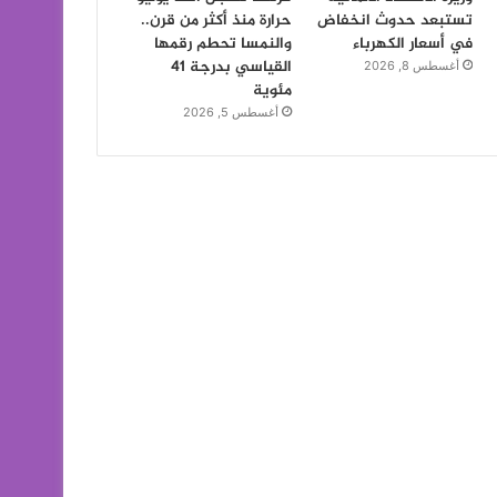
تستبعد حدوث انخفاض
حرارة منذ أكثر من قرن..
في أسعار الكهرباء
والنمسا تحطم رقمها
القياسي بدرجة 41
أغسطس 8, 2026
مئوية
أغسطس 5, 2026