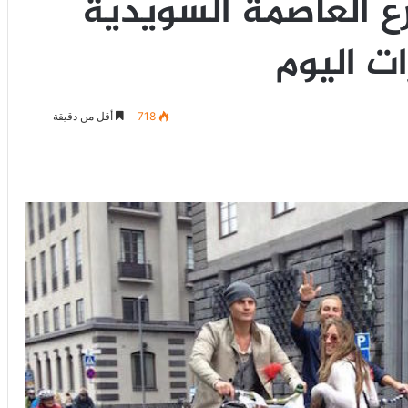
رع العاصمة السويدية
ت اليوم
718
أقل من دقيقة