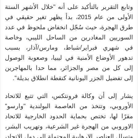
وتابع التقرير بالتأكيد على أنه "خلال الأشهر الستة
الأولى من عام 2015، بدأ يظهر تغير حقيقي في
طرق الهجرة، حيث سُجّل انخفاض ملحوظ في عدد
السوريين المغادرين من الساحل الليبي، وخاصة
في شهري فبراير/شباط، ومارس/آذار، بسبب
تدهور الأوضاع الأمنية في ليبيا، وصعوبة الوصول
إلى كل من مصر والجزائر، مما حدا بالمهاجرين
إلى تفضيل الجزر اليونانية كنقطة انطلاق بديلة".
يشار إلى أن وكالة فرونتكس، التي تتبع للاتحاد
الأوروبي، وتتخذ من العاصمة البولندية "وارسو"
مقرًا لها، تختص بحماية الحدود الخارجية للاتحاد
الاوروبي من الهجرة غير الشرعية، وتهريب البشر،
وتسلل العناصر الإرهابية المحتملة إلى دول الاتحاد،