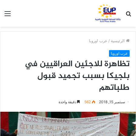
بحث
الق
عن
الرئيسية
/
عرب اوروبا
عرب اوروبا
تظاهرة للاجئين العراقيين في
بلجيكا بسبب تجميد قبول
طلباتهم
سبتمبر 15, 2018
562
دقيقة واحدة