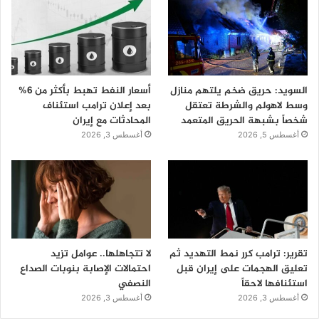
السويد: حريق ضخم يلتهم منازل
أسعار النفط تهبط بأكثر من 6%
وسط لاهولم والشرطة تعتقل
بعد إعلان ترامب استئناف
شخصاً بشبهة الحريق المتعمد
المحادثات مع إيران
أغسطس 5, 2026
أغسطس 3, 2026
تقرير: ترامب كرر نمط التهديد ثم
لا تتجاهلها.. عوامل تزيد
تعليق الهجمات على إيران قبل
احتمالات الإصابة بنوبات الصداع
استئنافها لاحقاً
النصفي
أغسطس 3, 2026
أغسطس 3, 2026