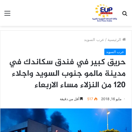
بحث
الق
عن
الرئيسية
/
عرب السويد
عرب السويد
حريق كبير في فندق سكاندك في
مدينة مالمو جنوب السويد واجلاء
120 من النزلاء مساء الاربعاء
مايو 16, 2018
517
أقل من دقيقة