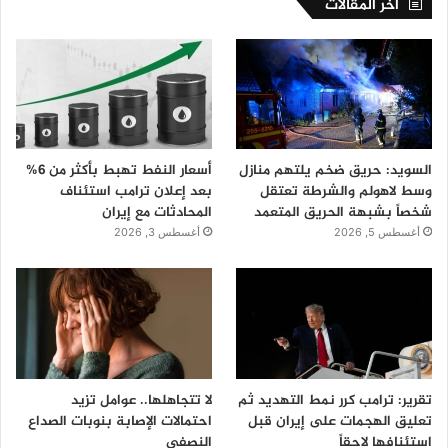
اخر المقالات
السويد: حريق ضخم يلتهم منازل
أسعار النفط تهبط بأكثر من 6%
وسط لاهولم والشرطة تعتقل
بعد إعلان ترامب استئناف
شخصاً بشبهة الحريق المتعمد
المحادثات مع إيران
أغسطس 5, 2026
أغسطس 3, 2026
تقرير: ترامب كرر نمط التهديد ثم
لا تتجاهلها.. عوامل تزيد
تعليق الهجمات على إيران قبل
احتمالات الإصابة بنوبات الصداع
استئنافها لاحقاً
النصفي