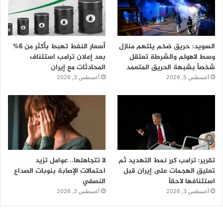
السويد: حريق ضخم يلتهم منازل
أسعار النفط تهبط بأكثر من 6%
وسط لاهولم والشرطة تعتقل
بعد إعلان ترامب استئناف
شخصاً بشبهة الحريق المتعمد
المحادثات مع إيران
أغسطس 5, 2026
أغسطس 3, 2026
تقرير: ترامب كرر نمط التهديد ثم
لا تتجاهلها.. عوامل تزيد
تعليق الهجمات على إيران قبل
احتمالات الإصابة بنوبات الصداع
استئنافها لاحقاً
النصفي
أغسطس 3, 2026
أغسطس 3, 2026