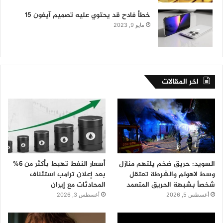
خطأ فادح قد يحتوي عليه تصميم آيفون 15
مايو 9, 2023
اخر المقالات
السويد: حريق ضخم يلتهم منازل
أسعار النفط تهبط بأكثر من 6%
وسط لاهولم والشرطة تعتقل
بعد إعلان ترامب استئناف
شخصاً بشبهة الحريق المتعمد
المحادثات مع إيران
أغسطس 5, 2026
أغسطس 3, 2026