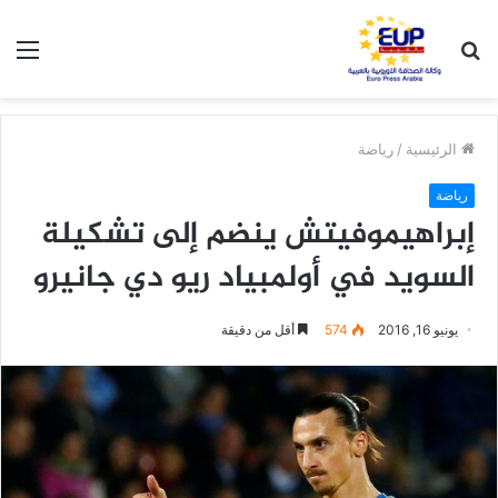
بحث
الق
عن
الرئيسية
/
رياضة
رياضة
إبراهيموفيتش ينضم إلى تشكيلة
السويد في أولمبياد ريو دي جانيرو
يونيو 16, 2016
574
أقل من دقيقة