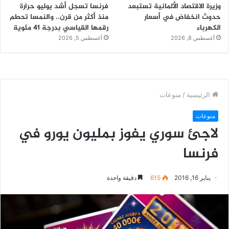
وزيرة الاقتصاد الألمانية تستبعد
فرنسا تسجل أشد يوليو حرارة
حدوث انخفاض في أسعار
منذ أكثر من قرن.. والنمسا تحطم
الكهرباء
رقمها القياسي بدرجة 41 مئوية
أغسطس 8, 2026
أغسطس 5, 2026