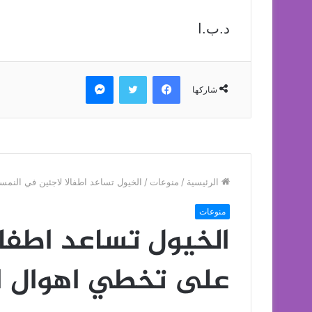
د.ب.ا
فيسبوك
تويتر
ماسنجر
شاركها