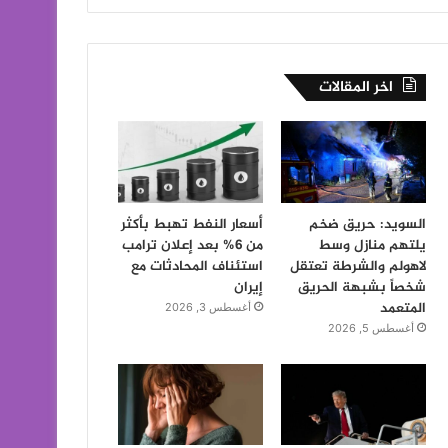
اخر المقالات
السويد: حريق ضخم
أسعار النفط تهبط بأكثر
يلتهم منازل وسط
من 6% بعد إعلان ترامب
لاهولم والشرطة تعتقل
استئناف المحادثات مع
شخصاً بشبهة الحريق
إيران
المتعمد
أغسطس 3, 2026
أغسطس 5, 2026