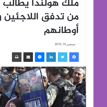
ملك هولندا يطالب ال
من تدفق اللاجئين 
أوطانهم
سبتمبر 15, 2015
فيسبوك
تويتر
لينكدإن
ماسنجر
مشاركة عبر البريد
طباعة