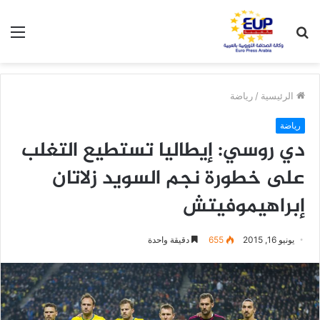
بحث
الق
عن
الرئيسية
/
رياضة
رياضة
دي روسي: إيطاليا تستطيع التغلب
على خطورة نجم السويد زلاتان
إبراهيموفيتش
يونيو 16, 2015
655
دقيقة واحدة