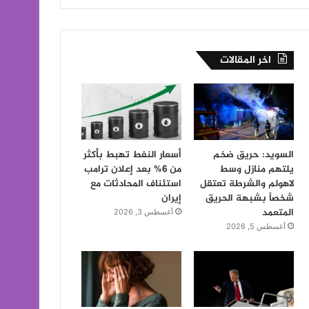
اخر المقالات
السويد: حريق ضخم
أسعار النفط تهبط بأكثر
يلتهم منازل وسط
من 6% بعد إعلان ترامب
لاهولم والشرطة تعتقل
استئناف المحادثات مع
شخصاً بشبهة الحريق
إيران
المتعمد
أغسطس 3, 2026
أغسطس 5, 2026