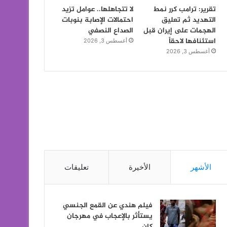
تقرير: ترامب كرر نمط
لا تتجاهلها.. عوامل تزيد
التهديد ثم تعليق
احتمالات الإصابة بنوبات
الهجمات على إيران قبل
الصداع النصفي
استئنافها لاحقاً
أغسطس 3, 2026
أغسطس 3, 2026