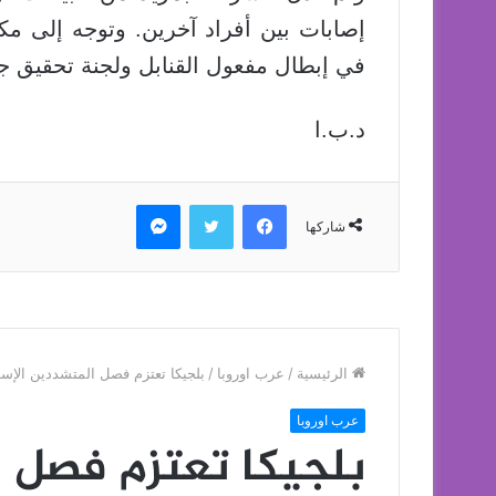
إصابات بين أفراد آخرين. وتوجه إلى مك
في إبطال مفعول القنابل ولجنة تحقيق جنا
د.ب.ا
فيسبوك
تويتر
ماسنجر
شاركها