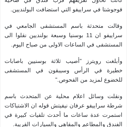
كانت تحاول تفريقهم قرب فندق في ضاحية
فوجوشتا في سراييفو التي استضافت البولنديين.
وقالت متحدثة باسم المستشفى الجامعي في
سراييفو ان 11 بوسنيا وسبعة بولنديين نقلوا الى
المستشفى في الساعات الاولى من صباح اليوم.
وأبلغت رويترز "أصيب ثلاثة بوسنيين باصابات
خطيرة في الرأس وسيبقون في المستشفى
للخضوع لمزيد من الفحوص."
ونقلت وسائل اعلام محلية عن المتحدث باسم
شرطة سراييفو عرفان نيفيتش قوله ان الاشتباكات
استمرت عدة ساعات ما أحدث تلفيات كبيرة في
الفندق والمطاعم والمقاهي والسيارات القريبة.