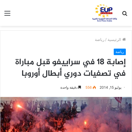
بحث
الق
عن
الرئيسية
/
رياضة
رياضة
إصابة 18 في سراييفو قبل مباراة
في تصفيات دوري أبطال أوروبا
يوليو 15, 2014
556
دقيقة واحدة