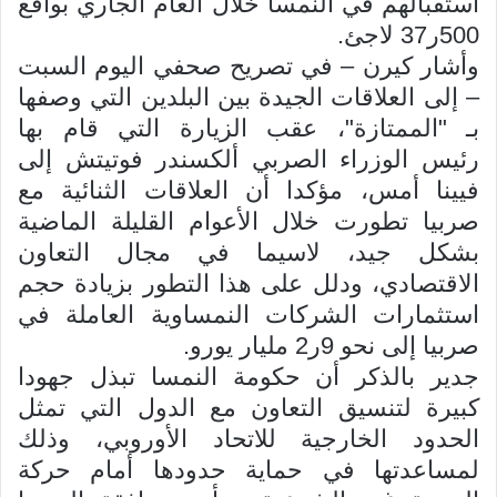
استقبالهم في النمسا خلال العام الجاري بواقع
500ر37 لاجئ.
وأشار كيرن – في تصريح صحفي اليوم السبت
– إلى العلاقات الجيدة بين البلدين التي وصفها
بـ "الممتازة"، عقب الزيارة التي قام بها
رئيس الوزراء الصربي ألكسندر فوتيتش إلى
فيينا أمس، مؤكدا أن العلاقات الثنائية مع
صربيا تطورت خلال الأعوام القليلة الماضية
بشكل جيد، لاسيما في مجال التعاون
الاقتصادي، ودلل على هذا التطور بزيادة حجم
استثمارات الشركات النمساوية العاملة في
صربيا إلى نحو 9ر2 مليار يورو.
جدير بالذكر أن حكومة النمسا تبذل جهودا
كبيرة لتنسيق التعاون مع الدول التي تمثل
الحدود الخارجية للاتحاد الأوروبي، وذلك
لمساعدتها في حماية حدودها أمام حركة