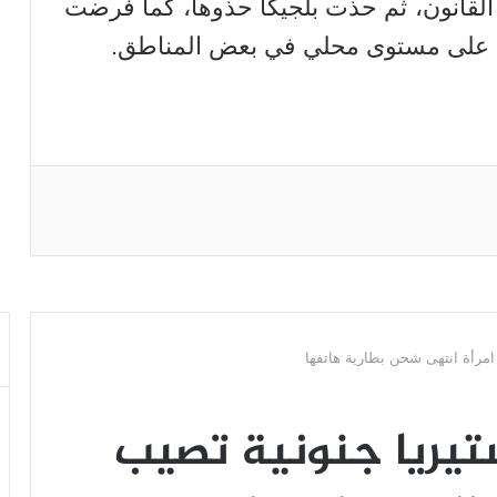
لقانون، ثم حذت بلجيكا حذوها، كما فرضت
ب على مستوى محلي في بعض المناطق.