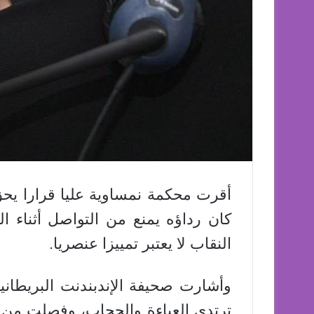
أقرت محكمة نمساوية عليا قرارا ي
كان رداؤه يمنع من التواصل أثناء ا
النقاب لا يعتبر تمييزا عنصريا.
وأشارت صحيفة الإندبندنت البريطانية
ترتدي العباءة والحجاب، وفصلت من ا