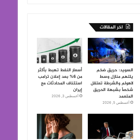
اخر المقالات
السويد: حريق ضخم
أسعار النفط تهبط بأكثر
يلتهم منازل وسط
من 6% بعد إعلان ترامب
لاهولم والشرطة تعتقل
استئناف المحادثات مع
شخصاً بشبهة الحريق
إيران
المتعمد
أغسطس 3, 2026
أغسطس 5, 2026