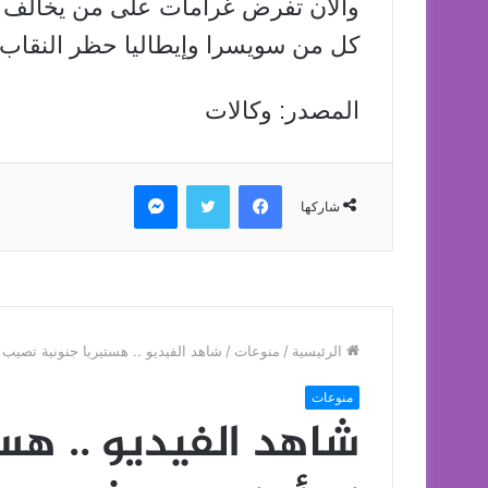
والآن تفرض غرامات على من يخالف ا
كل من سويسرا وإيطاليا حظر النقا
المصدر: وكالات
فيسبوك
تويتر
ماسنجر
شاركها