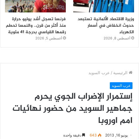
وزيرة الاقتصاد الألمانية تستبعد
فرنسا تسجل أشد يوليو حرارة
حدوث انخفاض في أسعار
منذ أكثر من قرن.. والنمسا تحطم
الكهرباء
رقمها القياسي بدرجة 41 مئوية
أغسطس 8, 2026
أغسطس 5, 2026