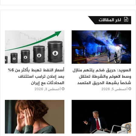
اخر المقالات
السويد: حريق ضخم يلتهم منازل
أسعار النفط تهبط بأكثر من 6%
وسط لاهولم والشرطة تعتقل
بعد إعلان ترامب استئناف
شخصاً بشبهة الحريق المتعمد
المحادثات مع إيران
أغسطس 5, 2026
أغسطس 3, 2026