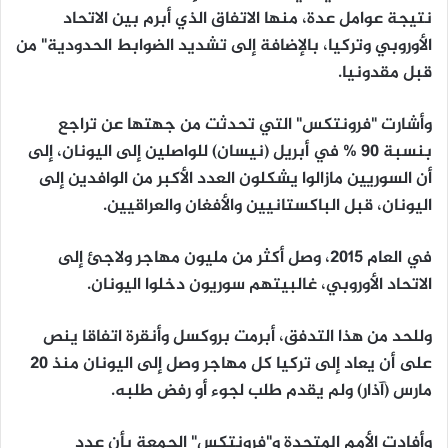
نتيجة عوامل عدة، منها الاتفاق الذي أبرم بين الاتحاد
الأوروبي وتركيا، بالإضافة إلى تشديد الضوابط الحدودية" من
قبل مقدونيا.
وأشارت "فرونتكس" التي تحدثت من جهتها عن تراجع
بنسبة 90 % في أبريل (نيسان) للواصلين إلى اليونان، إلى
أن السوريين مازالوا يشكلون العدد الأكبر من الوافدين إلى
اليونان، قبل الباكستانيين والأفغان والعراقيين.
في العام 2015، وصل أكثر من مليون مهاجر ولاجئ إلى
الاتحاد الأوروبي، غالبيتهم سوريون دخلوا اليونان.
وللحد من هذا التدفق، أبرمت بروكسل وأنقرة اتفاقا ينص
على أن يعاد إلى تركيا كل مهاجر وصل إلى اليونان منذ 20
مارس (آذار) ولم يقدم طلب لجوء أو رفض طلبه.
وأفادت الأمم المتحدة و"فرونتكس" الجمعة بأن عدد