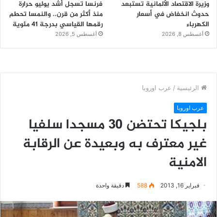
وزيرة الاقتصاد الألمانية تستبعد
فرنسا تسجل أشد يوليو حرارة
حدوث انخفاض في أسعار
منذ أكثر من قرن.. والنمسا تحطم
الكهرباء
رقمها القياسي بدرجة 41 مئوية
أغسطس 8, 2026
أغسطس 5, 2026