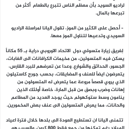
لراديو السويد بأن معظم الناس تتبرع بالطعام أكثر من
تبرعها بالمال.
– أحصل على الكثير من الموز، تقول اليانا لمراسلة الراديو
السويدي وتدعيها لتناول الموز معها.
لِفريق زيارة متسولي دول الاتحاد الاوروبي دراية بـ 55 مكاناً
يسكن فيه المتسولين، من مخيمات الكرافانات الى الغابات،
الجسور، الحدائق والشوارع. وعدا عن تعرضهم للبرد القارس،
يتعرضون ايضاً للعنف و المضايقات، بحسب جورج كاستيلون
الذي يروي قصصاً مروعة عما يتعرض له المتسولون من
إهانات وضرب وبصق من قبل المارة، خاصة أولئك الذين
ينامون وسط ستوكهولم حيث يوجد العديد من المطاعم
والحانات، مما يعرض المتسولين الى عنف بعض المخمورين.
تتمنى اليانا ان تستطيع العودة الى بلدها خلال فترة اعياد
الميلاد رغم تمكنها من جمع فقط 800 كرون. والسبب هو