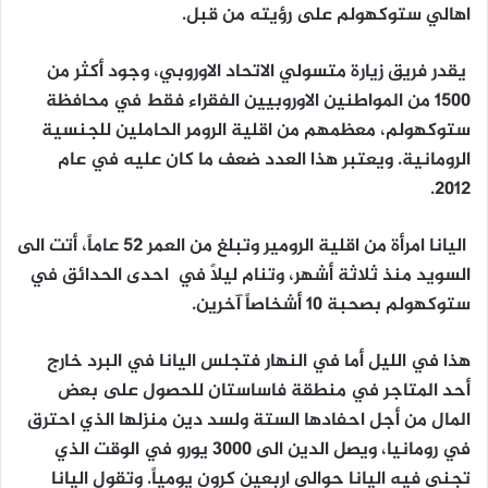
اهالي ستوكهولم على رؤيته من قبل.
يقدر فريق زيارة متسولي الاتحاد الاوروبي، وجود أكثر من
1500 من المواطنين الاوروبيين الفقراء فقط في محافظة
ستوكهولم، معظمهم من اقلية الرومر الحاملين للجنسية
الرومانية. ويعتبر هذا العدد ضعف ما كان عليه في عام
2012.
اليانا امرأة من اقلية الرومير وتبلغ من العمر 52 عاماً، أتت الى
السويد منذ ثلاثة أشهر، وتنام ليلاً في احدى الحدائق في
ستوكهولم بصحبة 10 أشخاصاً آخرين.
هذا في الليل أما في النهار فتجلس اليانا في البرد خارج
أحد المتاجر في منطقة فاساستان للحصول على بعض
المال من أجل احفادها الستة ولسد دين منزلها الذي احترق
في رومانيا، ويصل الدين الى 3000 يورو في الوقت الذي
تجني فيه اليانا حوالي اربعين كرون يومياً. وتقول اليانا