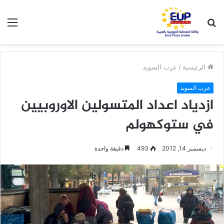
بحث
الق
عن
الرئيسية
/
عرب السويد
عرب السويد
ازدياد اعداد المتسولين الاوروبيين
في ستوكهولم
ديسمبر 14, 2012
493
دقيقة واحدة