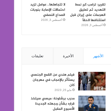
تقرير: ترامب كرر نمط
لا تتجاهلها.. عوامل تزيد
التهديد ثم تعليق
احتمالات الإصابة بنوبات
الهجمات على إيران قبل
الصداع النصفي
استئنافها لاحقاً
أغسطس 3, 2026
أغسطس 3, 2026