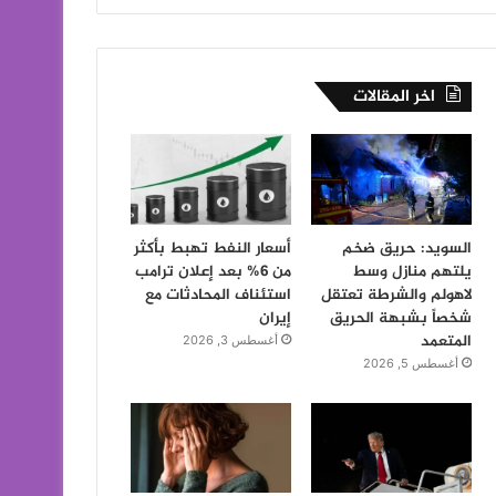
اخر المقالات
السويد: حريق ضخم
أسعار النفط تهبط بأكثر
يلتهم منازل وسط
من 6% بعد إعلان ترامب
لاهولم والشرطة تعتقل
استئناف المحادثات مع
شخصاً بشبهة الحريق
إيران
المتعمد
أغسطس 3, 2026
أغسطس 5, 2026