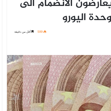
يعارضون الانضمام الى
وحدة اليورو
599
أقل من دقيقة