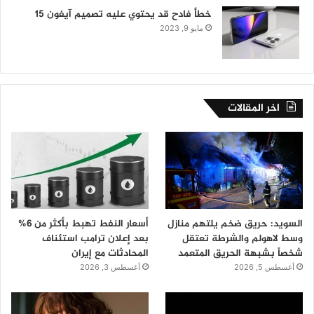
خطأ فادح قد يحتوي عليه تصميم آيفون 15
مايو 9, 2023
اخر المقالات
السويد: حريق ضخم يلتهم منازل
أسعار النفط تهبط بأكثر من 6%
وسط لاهولم والشرطة تعتقل
بعد إعلان ترامب استئناف
شخصاً بشبهة الحريق المتعمد
المحادثات مع إيران
أغسطس 5, 2026
أغسطس 3, 2026