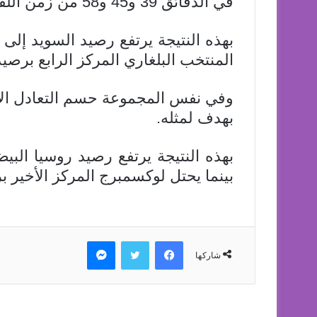
في الدقائق 39 و45 و58 من زمن اللقاء.
المنتخب البلغاري المركز الرابع برصيد 3 نقاط
وفي نفس المجموعة حسم التعادل الإي
بهدف لمثله.
بينما يحتل لوكسمبرج المركز الأخير 
فيسبوك
تويتر
ماسنجر
شاركها