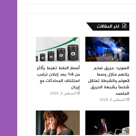
اخر المقالات
السويد: حريق ضخم
أسعار النفط تهبط بأكثر
يلتهم منازل وسط
من 6% بعد إعلان ترامب
لاهولم والشرطة تعتقل
استئناف المحادثات مع
شخصاً بشبهة الحريق
إيران
المتعمد
أغسطس 3, 2026
أغسطس 5, 2026