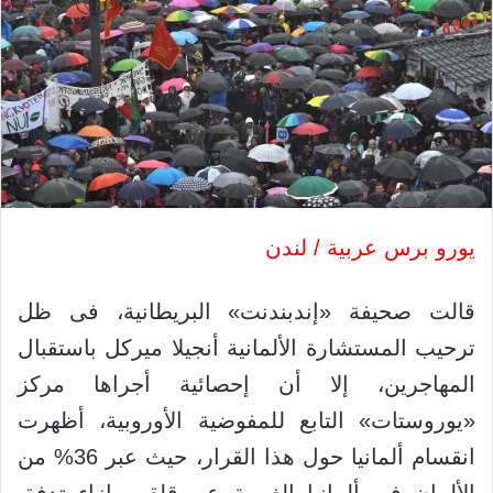
يورو برس عربية / لندن
قالت صحيفة «إندبندنت» البريطانية، فى ظل
ترحيب المستشارة الألمانية أنجيلا ميركل باستقبال
المهاجرين، إلا أن إحصائية أجراها مركز
«يوروستات» التابع للمفوضية الأوروبية، أظهرت
انقسام ألمانيا حول هذا القرار، حيث عبر 36% من
الألمان فى ألمانيا الغربية عن قلقهم إزاء تدفق