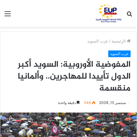
بحث
الق
عن
الرئيسية
/
عرب السويد
عرب السويد
المفوضية الأوروبية: السويد أكبر
الدول تأييدا للمهاجرين.. وألمانيا
منقسمة
سبتمبر 15, 2008
548
دقيقة واحدة