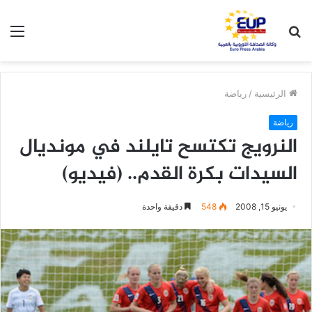
بحث
الق
عن
الرئيسية
/
رياضة
رياضة
النرويج تكتسح تايلند في مونديال
السيدات بكرة القدم.. (فيديو)
يونيو 15, 2008
548
دقيقة واحدة