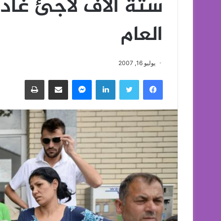
ستة آلاف لاجئ غادرو
العام
يوليو 16, 2007
فيسبوك
تويتر
لينكدإن
ماسنجر
مشاركة عبر البريد
طباعة