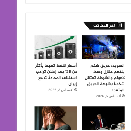
اخر المقالات
السويد: حريق ضخم
أسعار النفط تهبط بأكثر
يلتهم منازل وسط
من 6% بعد إعلان ترامب
لاهولم والشرطة تعتقل
استئناف المحادثات مع
شخصاً بشبهة الحريق
إيران
المتعمد
أغسطس 3, 2026
أغسطس 5, 2026