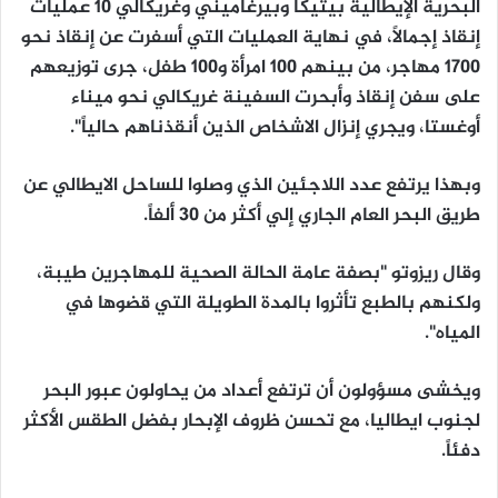
البحرية الإيطالية بيتيكا وبيرغاميني وغريكالي 10 عمليات
إنقاذ إجمالاً، في نهاية العمليات التي أسفرت عن إنقاذ نحو
1700 مهاجر، من بينهم 100 امرأة و100 طفل، جرى توزيعهم
على سفن إنقاذ وأبحرت السفينة غريكالي نحو ميناء
أوغستا، ويجري إنزال الاشخاص الذين أنقذناهم حالياً".
وبهذا يرتفع عدد اللاجئين الذي وصلوا للساحل الايطالي عن
طريق البحر العام الجاري إلي أكثر من 30 ألفاً.
وقال ريزوتو "بصفة عامة الحالة الصحية للمهاجرين طيبة،
ولكنهم بالطبع تأثروا بالمدة الطويلة التي قضوها في
المياه".
ويخشى مسؤولون أن ترتفع أعداد من يحاولون عبور البحر
لجنوب ايطاليا، مع تحسن ظروف الإبحار بفضل الطقس الأكثر
دفئاً.