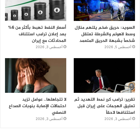
السويد: حريق ضخم يلتهم منازل
أسعار النفط تهبط بأكثر من 6%
وسط لاهولم والشرطة تعتقل
بعد إعلان ترامب استئناف
شخصاً بشبهة الحريق المتعمد
المحادثات مع إيران
أغسطس 5, 2026
أغسطس 3, 2026
تقرير: ترامب كرر نمط التهديد ثم
لا تتجاهلها.. عوامل تزيد
تعليق الهجمات على إيران قبل
احتمالات الإصابة بنوبات الصداع
استئنافها لاحقاً
النصفي
أغسطس 3, 2026
أغسطس 3, 2026