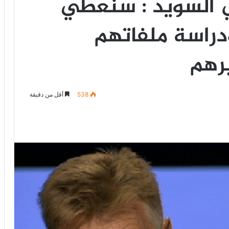
ي السويد : سنعطي
ودراسة ملفاتهم
رهم
538
أقل من دقيقة