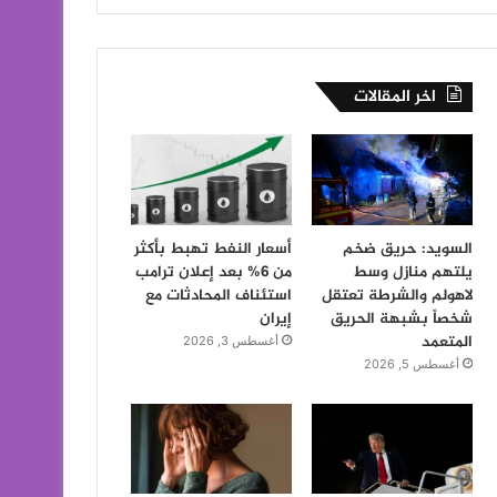
اخر المقالات
السويد: حريق ضخم
أسعار النفط تهبط بأكثر
يلتهم منازل وسط
من 6% بعد إعلان ترامب
لاهولم والشرطة تعتقل
استئناف المحادثات مع
شخصاً بشبهة الحريق
إيران
المتعمد
أغسطس 3, 2026
أغسطس 5, 2026