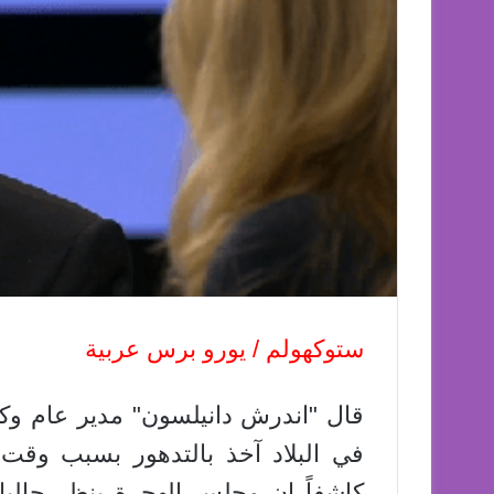
ستوكهولم / يورو برس عربية
قال "اندرش دانيلسون" مدير عام وكا
في البلاد آخذ بالتدهور بسبب وقت 
كاشفاً ان مجلس الهجرة ينظر حاليا 