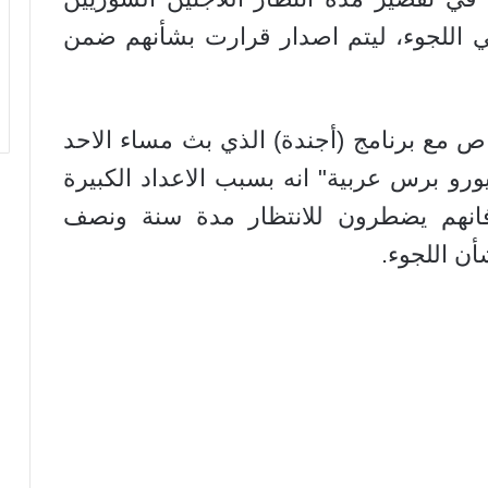
 اللجوء، ليتم اصدار قرارت بشأنهم ضمن
 مع برنامج (أجندة) الذي بث مساء الاحد
زيون SVT وتابعته "يورو برس عربية" انه بسبب الاعداد الكبيرة
 فانهم يضطرون للانتظار مدة سنة ونصف
ن اللجوء.