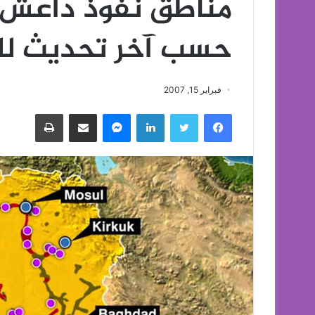
مناطق نفوذ داعش ف
حسب آخر تحديث لل
فبراير 15, 2007
فيسبوك
تويتر
لينكدإن
ماسنجر
مشاركة عبر البريد
طباعة