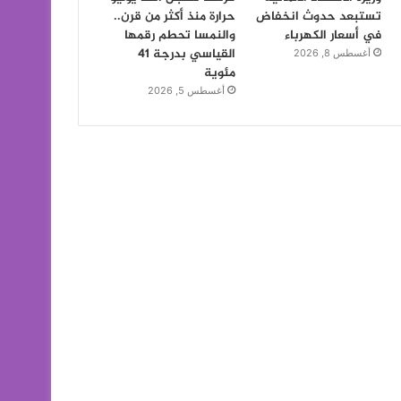
تستبعد حدوث انخفاض
حرارة منذ أكثر من قرن..
في أسعار الكهرباء
والنمسا تحطم رقمها
القياسي بدرجة 41
أغسطس 8, 2026
مئوية
أغسطس 5, 2026