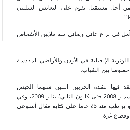
من أجل مستقبل يقوم على التعايش السلمي
".
 أمل في نزاع عانى ويعاني منه ملايين الأشخاص
وثرية الإنجيلية في الأردن والأراضي المقدسة
وخصوصا بين الشباب.
د فيها بشدة الحربين اللتين شنهما الجيش
الإسرائيلي في غزة في كانون الأول/ ديسمبر 2008 حتى كانون الثاني/ يناير 2009، وفي
تموز/ يوليو حتى آب/أغسطس 2014. وهو يواظب منذ 25 عاما على كتابة مقال أسبوعي
وقطاع غزة.