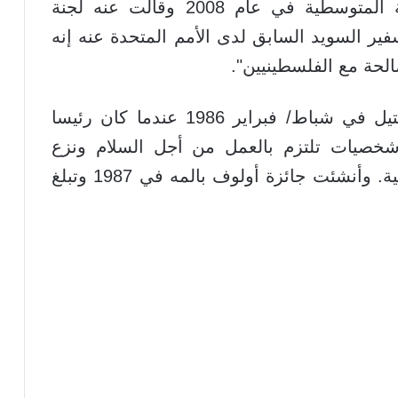
كما نال ليفي جائزة الصحافة الأوروبية المتوسطية في عام 2008 وقالت عنه لجنة
ير السويد السابق لدى الأمم المتحدة عنه إنه
حة مع الفلسطينيين".
يذكر أن صندوق أولوف بالمه، الذي اغتيل في شباط/ فبراير 1986 عندما كان رئيسا
 شخصيات تلتزم بالعمل من أجل السلام ونزع
السلاح أو في مكافحة العنصرية والكراهية. وأنشئت جائزة أولوف بالمه في 1987 وتبلغ