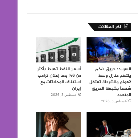
اخر المقالات
السويد: حريق ضخم
أسعار النفط تهبط بأكثر
يلتهم منازل وسط
من 6% بعد إعلان ترامب
لاهولم والشرطة تعتقل
استئناف المحادثات مع
شخصاً بشبهة الحريق
إيران
المتعمد
أغسطس 3, 2026
أغسطس 5, 2026