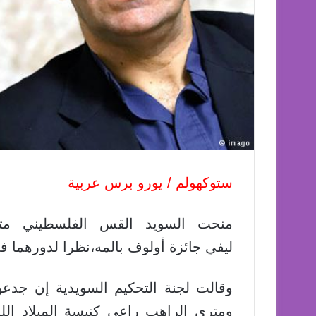
ستوكهولم / يورو برس عربية
منحت السويد القس الفلسطيني متر
ليفي جائزة أولوف بالمه،نظرا لدورهما في
وقالت لجنة التحكيم السويدية إن جد
ومتري الراهب راعي كنيسة الميلاد اللو