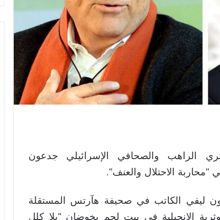
ي الراهب والصحافي الإسرائيلي جدعون
 "محاربة الاحتلال والعنف".
عون ليفي الكاتب في صحيفة هآرتس المستقلة
ثرية الإنجيلية في بيت لحم يخوضان "بلا كلل