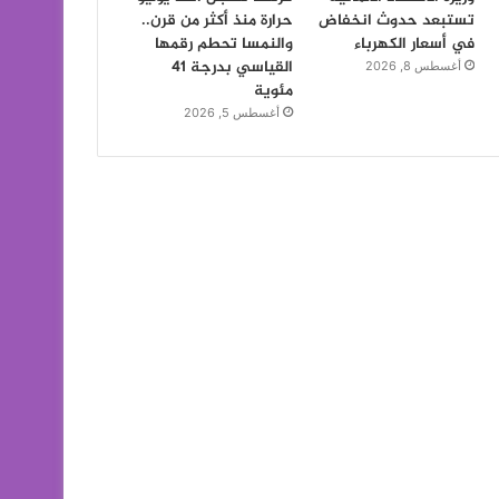
تستبعد حدوث انخفاض
حرارة منذ أكثر من قرن..
في أسعار الكهرباء
والنمسا تحطم رقمها
القياسي بدرجة 41
أغسطس 8, 2026
مئوية
أغسطس 5, 2026