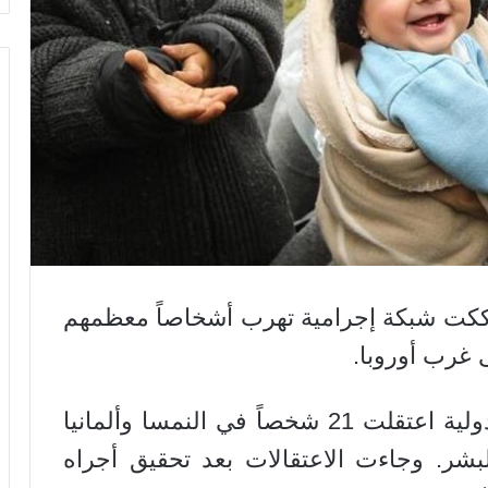
ا فككت شبكة إجرامية تهرب أشخاصاً معظمهم
ى غرب أوروبا.
قال بيان للشرطة إن قوات شرطة دولية اعتقلت 21 شخصاً في النمسا وألمانيا
البشر. وجاءت الاعتقالات بعد تحقيق أجراه