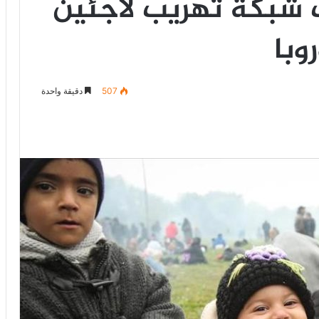
 شبكة تهريب لاجئين
وبا
507
دقيقة واحدة