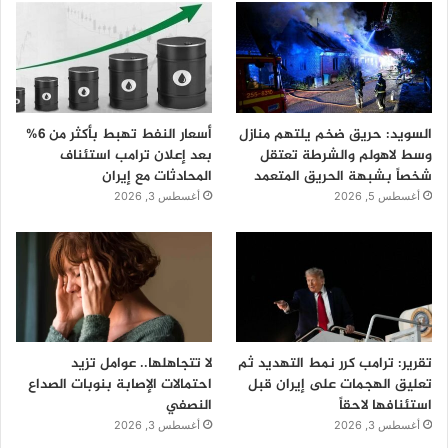
السويد: حريق ضخم يلتهم منازل
أسعار النفط تهبط بأكثر من 6%
وسط لاهولم والشرطة تعتقل
بعد إعلان ترامب استئناف
شخصاً بشبهة الحريق المتعمد
المحادثات مع إيران
أغسطس 5, 2026
أغسطس 3, 2026
تقرير: ترامب كرر نمط التهديد ثم
لا تتجاهلها.. عوامل تزيد
تعليق الهجمات على إيران قبل
احتمالات الإصابة بنوبات الصداع
استئنافها لاحقاً
النصفي
أغسطس 3, 2026
أغسطس 3, 2026