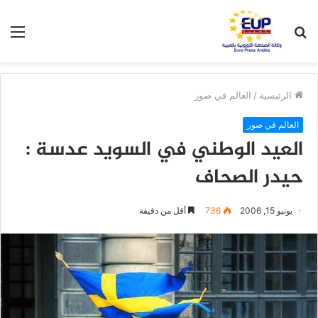
بحث
الق
عن
الرئيسية
/
العالم في صور
العالم في صور
العيد الوطني في السويد عدسة :
حيدر الصحاف
يونيو 15, 2006
736
أقل من دقيقة