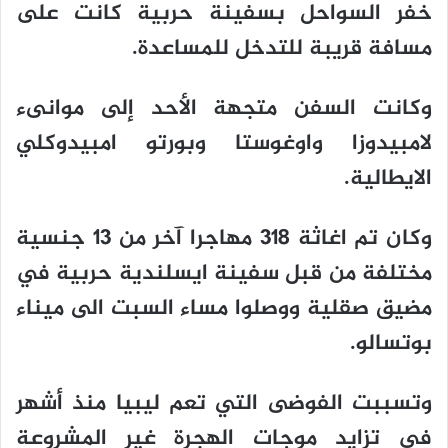
خفر السواحل بسفينة حربية كانت على
مسافة قريبة للتدخل للمساعدة.
وكانت السفن متجهة الأحد إلى موانىء
لامبيدوزا واوغوستا وبورتو امبيدوكلي
الايطالية.
وكان تم اغاثة 318 مهاجرا آخر من 13 جنسية
مختلفة من قبل سفينة ايسلندية حربية في
مضيق صقلية ووصلوا مساء السبت الى ميناء
بوتسالو.
وتسببت الفوضى التي تعم ليبيا منذ أشهر
في تزايد موجات الهجرة غير المشروعة