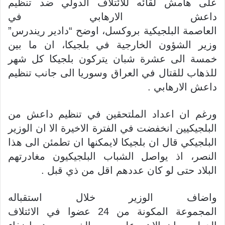
على هامش لقائه للائتلاف الدولي ضد تنظيم
داعش الارهابي في
العاصمة البلجيكية بروكسل، اوضح “دادير ريندرس”
وزير الشؤون الخارجية في بلجيكا، ان ما بين
خمسة الى عشرة شبان يتركون بلجيكا كل شهر
للذهاب للقتال في العراق وسوريا الى جانب تنظيم
داعش الارهابي .
ورغم ان اعداد الملتحقين في تنظيم داعش من
البلجيكيين انخفضت في الفترة الاخيرة الا ان الوزير
البلجيكي قال ان بلجيكا لايمكنها ان تطمئن الى هذا
النصر، اذ يواصل الشباب البلجيكيون مغادرتهم
البلاد حتى لو كان عددهم اقل من ذي قبل .
واضاف الوزير خلال استقباله
المجموعة المكونة من 24 عضوا في الائتلاف