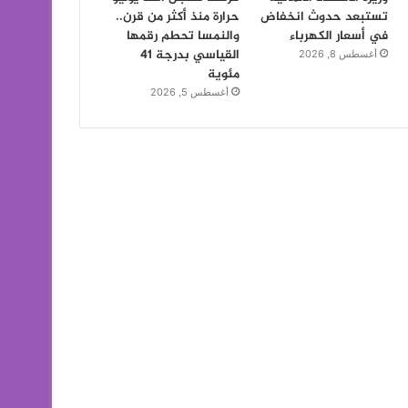
تستبعد حدوث انخفاض
حرارة منذ أكثر من قرن..
في أسعار الكهرباء
والنمسا تحطم رقمها
القياسي بدرجة 41
أغسطس 8, 2026
مئوية
أغسطس 5, 2026