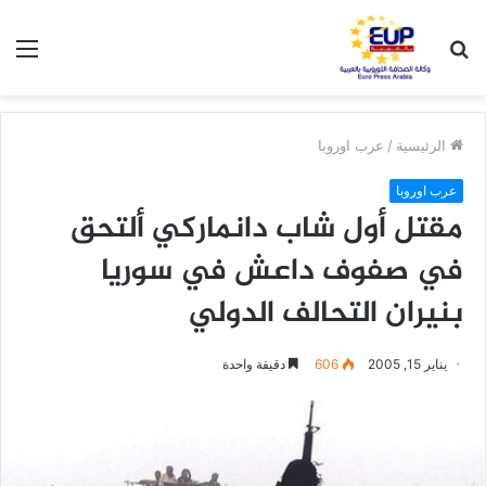
بحث
الق
عن
الرئيسية
/
عرب اوروبا
عرب اوروبا
مقتل أول شاب دانماركي ألتحق
في صفوف داعش في سوريا
بنيران التحالف الدولي
يناير 15, 2005
606
دقيقة واحدة