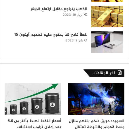
الذهب يتراجع مقابل ارتفاع الدولار
أبريل 19, 2023
خطأ فادح قد يحتوي عليه تصميم آيفون 15
مايو 9, 2023
اخر المقالات
السويد: حريق ضخم يلتهم منازل
أسعار النفط تهبط بأكثر من 6%
وسط لاهولم والشرطة تعتقل
بعد إعلان ترامب استئناف