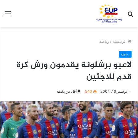
بحث
الق
عن
الرئيسية
/
رياضة
رياضة
لاعبو برشلونة يقدمون ورش كرة
قدم للاجئين
نوفمبر 16, 2004
540
أقل من دقيقة