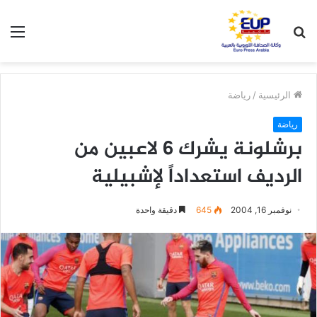
بحث
الق
عن
الرئيسية
/
رياضة
رياضة
برشلونة يشرك 6 لاعبين من
الرديف استعداداً لإشبيلية
نوفمبر 16, 2004
645
دقيقة واحدة