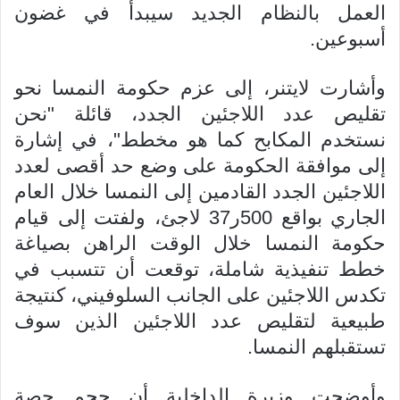
العمل بالنظام الجديد سيبدأ في
غضون
أسبوعين.
وأشارت لايتنر، إلى عزم حكومة النمسا نحو
تقليص عدد اللاجئين الجدد، قائلة "نحن
نستخدم المكابح كما هو مخطط"، في إشارة
إلى موافقة الحكومة على وضع حد أقصى لعدد
اللاجئين الجدد القادمين إلى النمسا خلال العام
الجاري بواقع 500ر37 لاجئ، ولفتت إلى قيام
حكومة النمسا خلال الوقت الراهن بصياغة
خطط تنفيذية شاملة، توقعت أن تتسبب في
تكدس اللاجئين على الجانب السلوفيني، كنتيجة
طبيعية لتقليص عدد اللاجئين الذين سوف
تستقبلهم النمسا.
وأوضحت وزيرة الداخلية أن حجم حصة