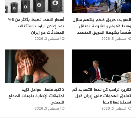
السويد: حريق ضخم يلتهم منازل
أسعار النفط تهبط بأكثر من 6%
وسط لاهولم والشرطة تعتقل
بعد إعلان ترامب استئناف
شخصاً بشبهة الحريق المتعمد
المحادثات مع إيران
أغسطس 5, 2026
أغسطس 3, 2026
تقرير: ترامب كرر نمط التهديد ثم
لا تتجاهلها.. عوامل تزيد
تعليق الهجمات على إيران قبل
احتمالات الإصابة بنوبات الصداع
استئنافها لاحقاً
النصفي
أغسطس 3, 2026
أغسطس 3, 2026