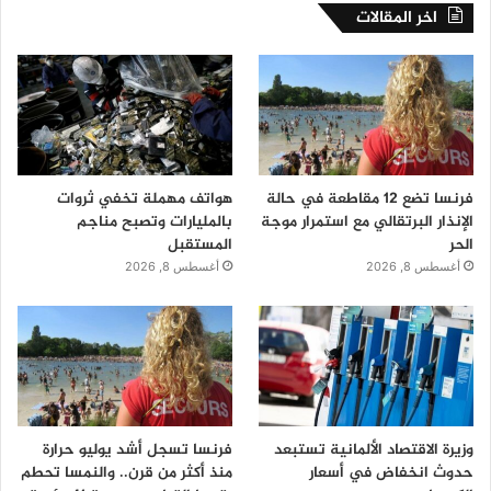
اخر المقالات
فرنسا تضع 12 مقاطعة في حالة
هواتف مهملة تخفي ثروات
الإنذار البرتقالي مع استمرار موجة
بالمليارات وتصبح مناجم
الحر
المستقبل
أغسطس 8, 2026
أغسطس 8, 2026
وزيرة الاقتصاد الألمانية تستبعد
فرنسا تسجل أشد يوليو حرارة
حدوث انخفاض في أسعار
منذ أكثر من قرن.. والنمسا تحطم