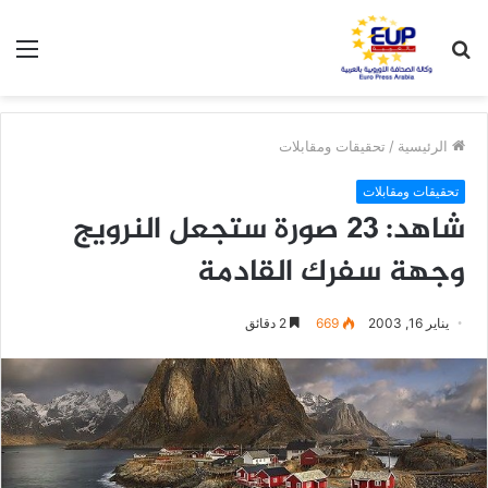
بحث
الق
عن
الرئيسية
/
تحقيقات ومقابلات
تحقيقات ومقابلات
شاهد: 23 صورة ستجعل النرويج
وجهة سفرك القادمة
يناير 16, 2003
669
2 دقائق