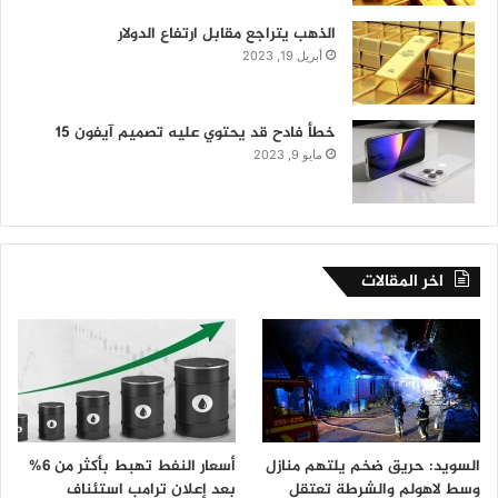
الذهب يتراجع مقابل ارتفاع الدولار
أبريل 19, 2023
خطأ فادح قد يحتوي عليه تصميم آيفون 15
مايو 9, 2023
اخر المقالات
السويد: حريق ضخم يلتهم منازل
أسعار النفط تهبط بأكثر من 6%
وسط لاهولم والشرطة تعتقل
بعد إعلان ترامب استئناف