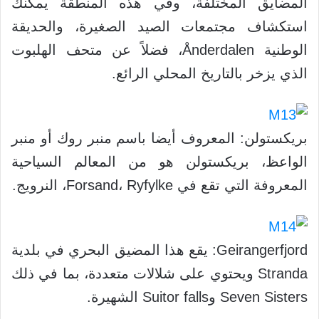
المضايق المختلفة، وفي هذه المنطقة يمكنك
استكشاف مجتمعات الصيد الصغيرة، والحديقة
الوطنية Ånderdalen، فضلاً عن متحف الهلبوت
الذي يزخر بالتاريخ المحلي الرائع.
بريكستولن: المعروف أيضا باسم منبر روك أو منبر
الواعظ، بريكستولن هو من المعالم السياحية
المعروفة التي تقع في Forsand، Ryfylke، النرويج.
Geirangerfjord: يقع هذا المضيق البحري في بلدية
Stranda ويحتوي على شلالات متعددة، بما في ذلك
Seven Sisters وSuitor falls الشهيرة.