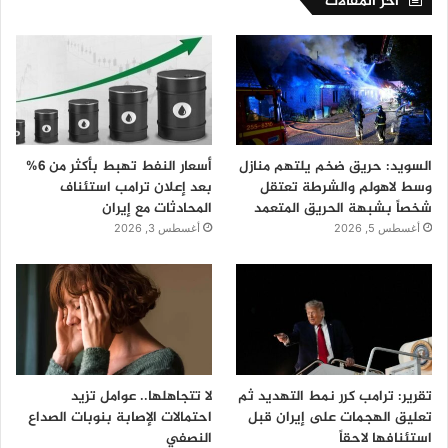
اخر المقالات
السويد: حريق ضخم يلتهم منازل
أسعار النفط تهبط بأكثر من 6%
وسط لاهولم والشرطة تعتقل
بعد إعلان ترامب استئناف
شخصاً بشبهة الحريق المتعمد
المحادثات مع إيران
أغسطس 5, 2026
أغسطس 3, 2026
تقرير: ترامب كرر نمط التهديد ثم
لا تتجاهلها.. عوامل تزيد
تعليق الهجمات على إيران قبل
احتمالات الإصابة بنوبات الصداع
استئنافها لاحقاً
النصفي