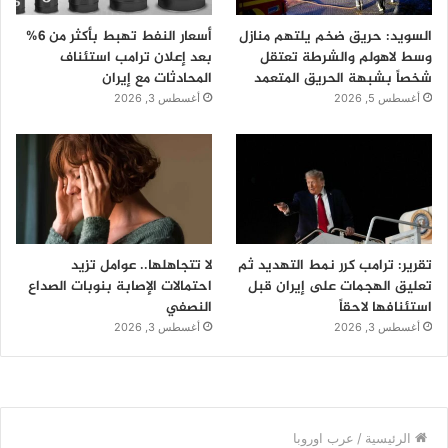
السويد: حريق ضخم يلتهم منازل
أسعار النفط تهبط بأكثر من 6%
وسط لاهولم والشرطة تعتقل
بعد إعلان ترامب استئناف
شخصاً بشبهة الحريق المتعمد
المحادثات مع إيران
أغسطس 5, 2026
أغسطس 3, 2026
تقرير: ترامب كرر نمط التهديد ثم
لا تتجاهلها.. عوامل تزيد
تعليق الهجمات على إيران قبل
احتمالات الإصابة بنوبات الصداع
استئنافها لاحقاً
النصفي
أغسطس 3, 2026
أغسطس 3, 2026