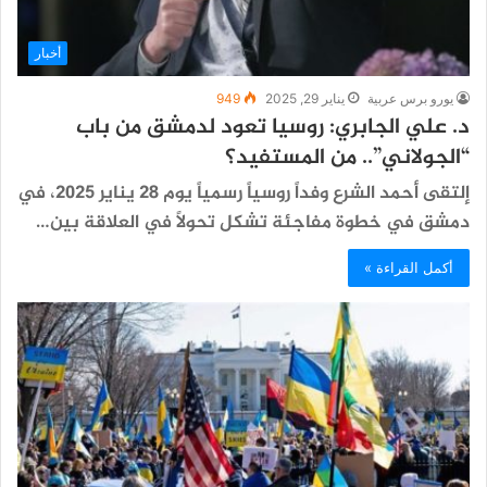
أخبار
يورو برس عربية
يناير 29, 2025
949
د. علي الجابري: روسيا تعود لدمشق من باب
“الجولاني”.. من المستفيد؟
إلتقى أحمد الشرع وفداً روسياً رسمياً يوم 28 يناير 2025، في
دمشق في خطوة مفاجئة تشكل تحولاً في العلاقة بين…
أكمل القراءة »