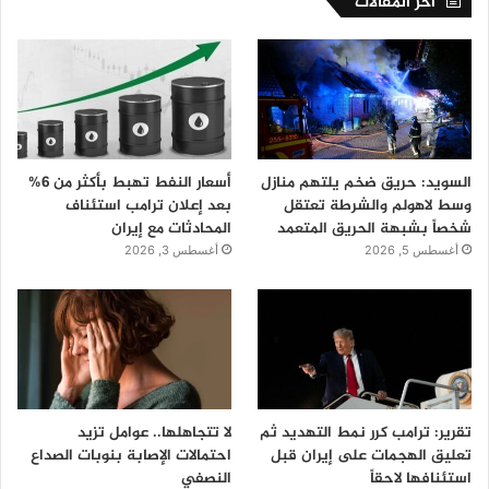
اخر المقالات
السويد: حريق ضخم يلتهم منازل
أسعار النفط تهبط بأكثر من 6%
وسط لاهولم والشرطة تعتقل
بعد إعلان ترامب استئناف
شخصاً بشبهة الحريق المتعمد
المحادثات مع إيران
أغسطس 5, 2026
أغسطس 3, 2026
تقرير: ترامب كرر نمط التهديد ثم
لا تتجاهلها.. عوامل تزيد
تعليق الهجمات على إيران قبل
احتمالات الإصابة بنوبات الصداع
استئنافها لاحقاً
النصفي