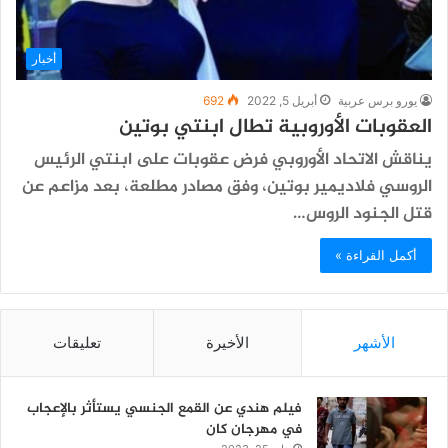
أخبار
يورو برس عربية
أبريل 5, 2022
692
العقوبات الأوروبية تطال ابنتي بوتين
يناقش الاتحاد الأوروبي فرض عقوبات على ابنتي الرئيس
الروسي فلاديمير بوتين، وفق مصادر مطلعة، بعد مزاعم عن
قتل الجنود الروس…
أكمل القراءة »
الأشهر
الأخيرة
تعليقات
فيلم هندي عن القمع الجنسي يستأثر بالإعجاب
في مهرجان كان